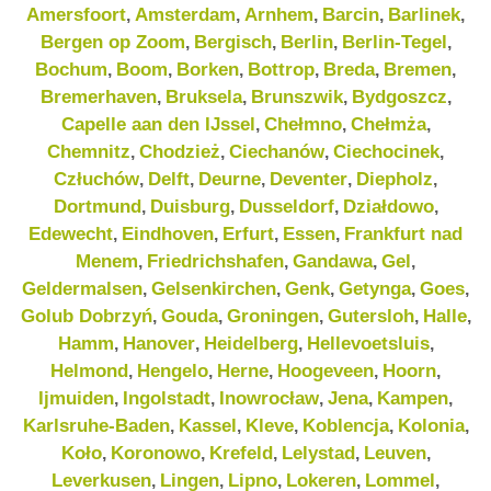
Amersfoort
Amsterdam
Arnhem
Barcin
Barlinek
,
,
,
,
,
Bergen op Zoom
Bergisch
Berlin
Berlin-Tegel
,
,
,
,
Bochum
Boom
Borken
Bottrop
Breda
Bremen
,
,
,
,
,
,
Bremerhaven
Bruksela
Brunszwik
Bydgoszcz
,
,
,
,
Capelle aan den IJssel
Chełmno
Chełmża
,
,
,
Chemnitz
Chodzież
Ciechanów
Ciechocinek
,
,
,
,
Człuchów
Delft
Deurne
Deventer
Diepholz
,
,
,
,
,
Dortmund
Duisburg
Dusseldorf
Działdowo
,
,
,
,
Edewecht
Eindhoven
Erfurt
Essen
Frankfurt nad
,
,
,
,
Menem
Friedrichshafen
Gandawa
Gel
,
,
,
,
Geldermalsen
Gelsenkirchen
Genk
Getynga
Goes
,
,
,
,
,
Golub Dobrzyń
Gouda
Groningen
Gutersloh
Halle
,
,
,
,
,
Hamm
Hanover
Heidelberg
Hellevoetsluis
,
,
,
,
Helmond
Hengelo
Herne
Hoogeveen
Hoorn
,
,
,
,
,
Ijmuiden
Ingolstadt
Inowrocław
Jena
Kampen
,
,
,
,
,
Karlsruhe-Baden
Kassel
Kleve
Koblencja
Kolonia
,
,
,
,
,
Koło
Koronowo
Krefeld
Lelystad
Leuven
,
,
,
,
,
Leverkusen
Lingen
Lipno
Lokeren
Lommel
,
,
,
,
,