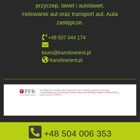
przyczep, lawet i autolawet.
Holowanie aut oraz transport aut. Auta
zastępcze.
+48 507 044 174
biuro@translinerent.pl
translinerent.pl
+48 504 006 353
Powróć do góry
β