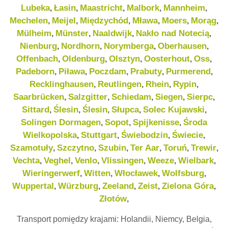
Lubeka
Łasin
Maastricht
Malbork
Mannheim
,
,
,
,
,
Mechelen
Meijel
Międzychód
Mława
Moers
Morąg
,
,
,
,
,
,
Mülheim
Münster
Naaldwijk
Nakło nad Notecią
,
,
,
,
Nienburg
Nordhorn
Norymberga
Oberhausen
,
,
,
,
Offenbach
Oldenburg
Olsztyn
Oosterhout
Oss
,
,
,
,
,
Padeborn
Piława
Poczdam
Prabuty
Purmerend
,
,
,
,
,
Recklinghausen
Reutlingen
Rhein
Rypin
,
,
,
,
Saarbrücken
Salzgitter
Schiedam
Siegen
Sierpc
,
,
,
,
,
Sittard
Ślesin
Ślesin
Słupca
Solec Kujawski
,
,
,
,
,
Solingen Dormagen
Sopot
Spijkenisse
Środa
,
,
,
Wielkopolska
Stuttgart
Świebodzin
Świecie
,
,
,
,
Szamotuły
Szczytno
Szubin
Ter Aar
Toruń
Trewir
,
,
,
,
,
,
Vechta
Veghel
Venlo
Vlissingen
Weeze
Wielbark
,
,
,
,
,
,
Wieringerwerf
Witten
Włocławek
Wolfsburg
,
,
,
,
Wuppertal
Würzburg
Zeeland
Zeist
Zielona Góra
,
,
,
,
,
Złotów
,
Transport pomiędzy krajami: Holandii, Niemcy, Belgia,