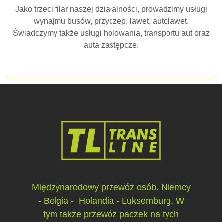
Jako trzeci filar naszej działalności, prowadzimy usługi
wynajmu busów, przyczep, lawet, autolawet.
Świadczymy także usługi holowania, transportu aut oraz
auta zastępcze.
Międzynarodowy przewóz osób. Niemcy
- Belgia - Holandia - Luksemburg. W
tym także przewóz paczek na tych