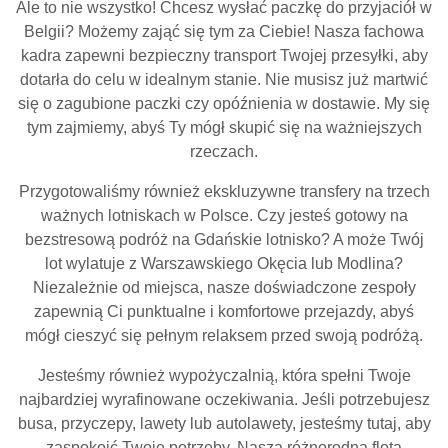
Ale to nie wszystko! Chcesz wysłać paczkę do przyjaciół w
Belgii? Możemy zająć się tym za Ciebie! Nasza fachowa
kadra zapewni bezpieczny transport Twojej przesyłki, aby
dotarła do celu w idealnym stanie. Nie musisz już martwić
się o zagubione paczki czy opóźnienia w dostawie. My się
tym zajmiemy, abyś Ty mógł skupić się na ważniejszych
rzeczach.
Przygotowaliśmy również ekskluzywne transfery na trzech
ważnych lotniskach w Polsce. Czy jesteś gotowy na
bezstresową podróż na Gdańskie lotnisko? A może Twój
lot wylatuje z Warszawskiego Okęcia lub Modlina?
Niezależnie od miejsca, nasze doświadczone zespoły
zapewnią Ci punktualne i komfortowe przejazdy, abyś
mógł cieszyć się pełnym relaksem przed swoją podróżą.
Jesteśmy również wypożyczalnią, która spełni Twoje
najbardziej wyrafinowane oczekiwania. Jeśli potrzebujesz
busa, przyczepy, lawety lub autolawety, jesteśmy tutaj, aby
zaspokoić Twoje potrzeby. Nasza różnorodna flota