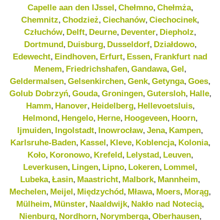
Capelle aan den IJssel
Chełmno
Chełmża
,
,
,
Chemnitz
Chodzież
Ciechanów
Ciechocinek
,
,
,
,
Człuchów
Delft
Deurne
Deventer
Diepholz
,
,
,
,
,
Dortmund
Duisburg
Dusseldorf
Działdowo
,
,
,
,
Edewecht
Eindhoven
Erfurt
Essen
Frankfurt nad
,
,
,
,
Menem
Friedrichshafen
Gandawa
Gel
,
,
,
,
Geldermalsen
Gelsenkirchen
Genk
Getynga
Goes
,
,
,
,
,
Golub Dobrzyń
Gouda
Groningen
Gutersloh
Halle
,
,
,
,
,
Hamm
Hanover
Heidelberg
Hellevoetsluis
,
,
,
,
Helmond
Hengelo
Herne
Hoogeveen
Hoorn
,
,
,
,
,
Ijmuiden
Ingolstadt
Inowrocław
Jena
Kampen
,
,
,
,
,
Karlsruhe-Baden
Kassel
Kleve
Koblencja
Kolonia
,
,
,
,
,
Koło
Koronowo
Krefeld
Lelystad
Leuven
,
,
,
,
,
Leverkusen
Lingen
Lipno
Lokeren
Lommel
,
,
,
,
,
Lubeka
Łasin
Maastricht
Malbork
Mannheim
,
,
,
,
,
Mechelen
Meijel
Międzychód
Mława
Moers
Morąg
,
,
,
,
,
,
Mülheim
Münster
Naaldwijk
Nakło nad Notecią
,
,
,
,
Nienburg
Nordhorn
Norymberga
Oberhausen
,
,
,
,