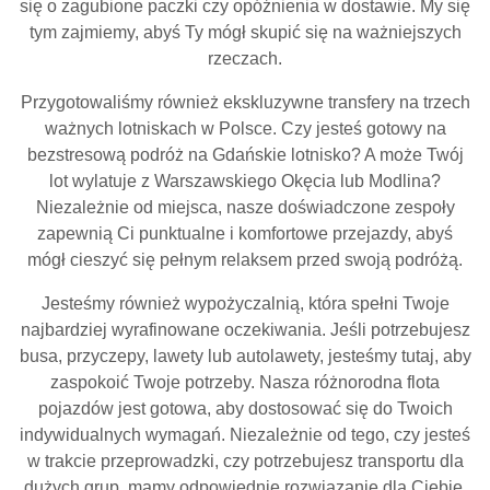
się o zagubione paczki czy opóźnienia w dostawie. My się
tym zajmiemy, abyś Ty mógł skupić się na ważniejszych
rzeczach.
Przygotowaliśmy również ekskluzywne transfery na trzech
ważnych lotniskach w Polsce. Czy jesteś gotowy na
bezstresową podróż na Gdańskie lotnisko? A może Twój
lot wylatuje z Warszawskiego Okęcia lub Modlina?
Niezależnie od miejsca, nasze doświadczone zespoły
zapewnią Ci punktualne i komfortowe przejazdy, abyś
mógł cieszyć się pełnym relaksem przed swoją podróżą.
Jesteśmy również wypożyczalnią, która spełni Twoje
najbardziej wyrafinowane oczekiwania. Jeśli potrzebujesz
busa, przyczepy, lawety lub autolawety, jesteśmy tutaj, aby
zaspokoić Twoje potrzeby. Nasza różnorodna flota
pojazdów jest gotowa, aby dostosować się do Twoich
indywidualnych wymagań. Niezależnie od tego, czy jesteś
w trakcie przeprowadzki, czy potrzebujesz transportu dla
dużych grup, mamy odpowiednie rozwiązanie dla Ciebie.