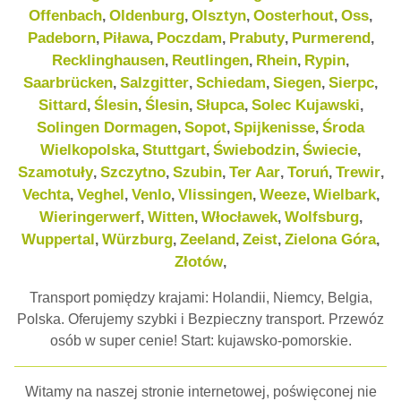
Offenbach
Oldenburg
Olsztyn
Oosterhout
Oss
,
,
,
,
,
Padeborn
Piława
Poczdam
Prabuty
Purmerend
,
,
,
,
,
Recklinghausen
Reutlingen
Rhein
Rypin
,
,
,
,
Saarbrücken
Salzgitter
Schiedam
Siegen
Sierpc
,
,
,
,
,
Sittard
Ślesin
Ślesin
Słupca
Solec Kujawski
,
,
,
,
,
Solingen Dormagen
Sopot
Spijkenisse
Środa
,
,
,
Wielkopolska
Stuttgart
Świebodzin
Świecie
,
,
,
,
Szamotuły
Szczytno
Szubin
Ter Aar
Toruń
Trewir
,
,
,
,
,
,
Vechta
Veghel
Venlo
Vlissingen
Weeze
Wielbark
,
,
,
,
,
,
Wieringerwerf
Witten
Włocławek
Wolfsburg
,
,
,
,
Wuppertal
Würzburg
Zeeland
Zeist
Zielona Góra
,
,
,
,
,
Złotów
,
Transport pomiędzy krajami: Holandii, Niemcy, Belgia,
Polska. Oferujemy szybki i Bezpieczny transport. Przewóz
osób w super cenie! Start: kujawsko-pomorskie.
Witamy na naszej stronie internetowej, poświęconej nie