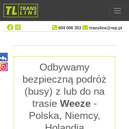
504 006 353
transline@wp.pl
Odbywamy
bezpieczną podróż
(busy) z lub do na
trasie
Weeze
-
Polska, Niemcy,
Holandia