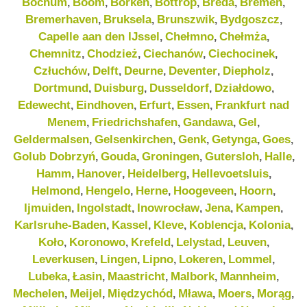
Bochum
Boom
Borken
Bottrop
Breda
Bremen
,
,
,
,
,
,
Bremerhaven
Bruksela
Brunszwik
Bydgoszcz
,
,
,
,
Capelle aan den IJssel
Chełmno
Chełmża
,
,
,
Chemnitz
Chodzież
Ciechanów
Ciechocinek
,
,
,
,
Człuchów
Delft
Deurne
Deventer
Diepholz
,
,
,
,
,
Dortmund
Duisburg
Dusseldorf
Działdowo
,
,
,
,
Edewecht
Eindhoven
Erfurt
Essen
Frankfurt nad
,
,
,
,
Menem
Friedrichshafen
Gandawa
Gel
,
,
,
,
Geldermalsen
Gelsenkirchen
Genk
Getynga
Goes
,
,
,
,
,
Golub Dobrzyń
Gouda
Groningen
Gutersloh
Halle
,
,
,
,
,
Hamm
Hanover
Heidelberg
Hellevoetsluis
,
,
,
,
Helmond
Hengelo
Herne
Hoogeveen
Hoorn
,
,
,
,
,
Ijmuiden
Ingolstadt
Inowrocław
Jena
Kampen
,
,
,
,
,
Karlsruhe-Baden
Kassel
Kleve
Koblencja
Kolonia
,
,
,
,
,
Koło
Koronowo
Krefeld
Lelystad
Leuven
,
,
,
,
,
Leverkusen
Lingen
Lipno
Lokeren
Lommel
,
,
,
,
,
Lubeka
Łasin
Maastricht
Malbork
Mannheim
,
,
,
,
,
Mechelen
Meijel
Międzychód
Mława
Moers
Morąg
,
,
,
,
,
,