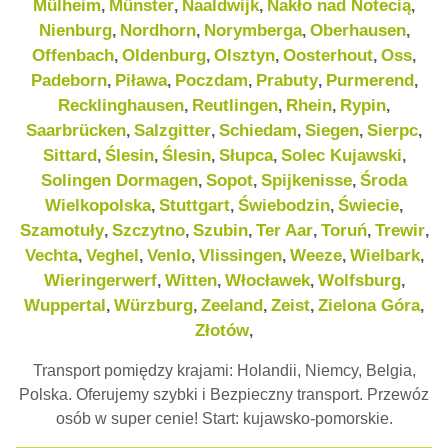
Mülheim
Münster
Naaldwijk
Nakło nad Notecią
,
,
,
,
Nienburg
Nordhorn
Norymberga
Oberhausen
,
,
,
,
Offenbach
Oldenburg
Olsztyn
Oosterhout
Oss
,
,
,
,
,
Padeborn
Piława
Poczdam
Prabuty
Purmerend
,
,
,
,
,
Recklinghausen
Reutlingen
Rhein
Rypin
,
,
,
,
Saarbrücken
Salzgitter
Schiedam
Siegen
Sierpc
,
,
,
,
,
Sittard
Ślesin
Ślesin
Słupca
Solec Kujawski
,
,
,
,
,
Solingen Dormagen
Sopot
Spijkenisse
Środa
,
,
,
Wielkopolska
Stuttgart
Świebodzin
Świecie
,
,
,
,
Szamotuły
Szczytno
Szubin
Ter Aar
Toruń
Trewir
,
,
,
,
,
,
Vechta
Veghel
Venlo
Vlissingen
Weeze
Wielbark
,
,
,
,
,
,
Wieringerwerf
Witten
Włocławek
Wolfsburg
,
,
,
,
Wuppertal
Würzburg
Zeeland
Zeist
Zielona Góra
,
,
,
,
,
Złotów
,
Transport pomiędzy krajami: Holandii, Niemcy, Belgia,
Polska. Oferujemy szybki i Bezpieczny transport. Przewóz
osób w super cenie! Start: kujawsko-pomorskie.