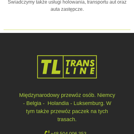
Świadczymy także usługi holowania, transportu aut oraz
auta zastępcze.
Międzynarodowy przewóz osób. Niemcy
- Belgia - Holandia - Luksemburg. W
tym także przewóz paczek na tych
trasach.
+48 504 006 353