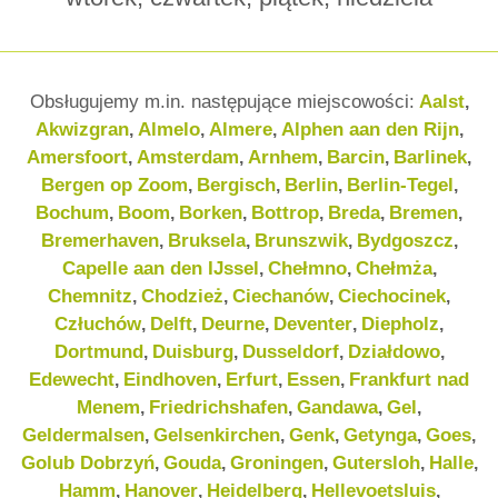
Obsługujemy m.in. następujące miejscowości:
Aalst
,
Akwizgran
Almelo
Almere
Alphen aan den Rijn
,
,
,
,
Amersfoort
Amsterdam
Arnhem
Barcin
Barlinek
,
,
,
,
,
Bergen op Zoom
Bergisch
Berlin
Berlin-Tegel
,
,
,
,
Bochum
Boom
Borken
Bottrop
Breda
Bremen
,
,
,
,
,
,
Bremerhaven
Bruksela
Brunszwik
Bydgoszcz
,
,
,
,
Capelle aan den IJssel
Chełmno
Chełmża
,
,
,
Chemnitz
Chodzież
Ciechanów
Ciechocinek
,
,
,
,
Człuchów
Delft
Deurne
Deventer
Diepholz
,
,
,
,
,
Dortmund
Duisburg
Dusseldorf
Działdowo
,
,
,
,
Edewecht
Eindhoven
Erfurt
Essen
Frankfurt nad
,
,
,
,
Menem
Friedrichshafen
Gandawa
Gel
,
,
,
,
Geldermalsen
Gelsenkirchen
Genk
Getynga
Goes
,
,
,
,
,
Golub Dobrzyń
Gouda
Groningen
Gutersloh
Halle
,
,
,
,
,
Hamm
Hanover
Heidelberg
Hellevoetsluis
,
,
,
,