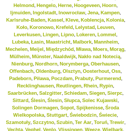
Helmond
Hengelo
Herne
Hoogeveen
Hoorn
,
,
,
,
,
Ijmuiden
Ingolstadt
Inowrocław
Jena
Kampen
,
,
,
,
,
Karlsruhe-Baden
Kassel
Kleve
Koblencja
Kolonia
,
,
,
,
,
Koło
Koronowo
Krefeld
Lelystad
Leuven
,
,
,
,
,
Leverkusen
Lingen
Lipno
Lokeren
Lommel
,
,
,
,
,
Lubeka
Łasin
Maastricht
Malbork
Mannheim
,
,
,
,
,
Mechelen
Meijel
Międzychód
Mława
Moers
Morąg
,
,
,
,
,
,
Mülheim
Münster
Naaldwijk
Nakło nad Notecią
,
,
,
,
Nienburg
Nordhorn
Norymberga
Oberhausen
,
,
,
,
Offenbach
Oldenburg
Olsztyn
Oosterhout
Oss
,
,
,
,
,
Padeborn
Piława
Poczdam
Prabuty
Purmerend
,
,
,
,
,
Recklinghausen
Reutlingen
Rhein
Rypin
,
,
,
,
Saarbrücken
Salzgitter
Schiedam
Siegen
Sierpc
,
,
,
,
,
Sittard
Ślesin
Ślesin
Słupca
Solec Kujawski
,
,
,
,
,
Solingen Dormagen
Sopot
Spijkenisse
Środa
,
,
,
Wielkopolska
Stuttgart
Świebodzin
Świecie
,
,
,
,
Szamotuły
Szczytno
Szubin
Ter Aar
Toruń
Trewir
,
,
,
,
,
,
Vechta
Veghel
Venlo
Vlissingen
Weeze
Wielbark
,
,
,
,
,
,