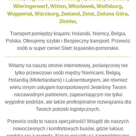
Wieringerwerf
Witten
Włocławek
Wolfsburg
,
,
,
,
Wuppertal
Würzburg
Zeeland
Zeist
Zielona Góra
,
,
,
,
,
Złotów
,
Transport pomiędzy krajami: Holandii, Niemcy, Belgia,
Polska. Oferujemy szybki i Bezpieczny transport. Przewóz
osób w super cenie! Start: kujawsko-pomorskie.
Witamy na naszej stronie internetowej, poświęconej nie
tylko przewozowi osób między Niemcami, Belgią,
Holandią (Miderlandami) i Luksemburgiem, ale również
wielu innym usługom transportowym! Jesteśmy Twoim
niezawodnym partnerem, zapewniającym nie tylko
wygodne podróże, ale także profesjonalne rozwiązania dla
Twoich potrzeb logistycznych.
Przewóz osób to nasza specjalność! Wsiądź do naszych
nowoczesnych i komfortowych busów, gdzie luksus
spotyka się z wygodą. Nasze pojazdy są zaprojektowane