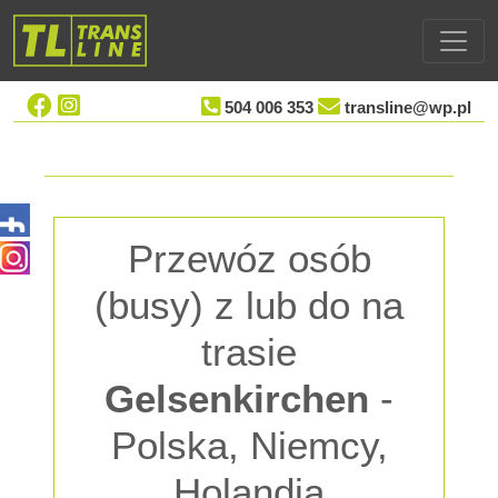
504 006 353
transline@wp.pl
Przewóz osób
(busy) z lub do na
trasie
Gelsenkirchen
-
Polska, Niemcy,
Holandia