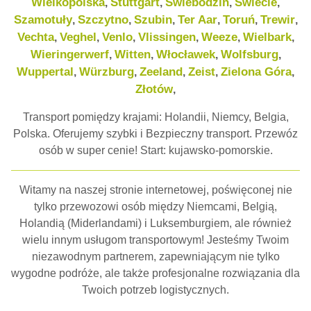
Wielkopolska
Stuttgart
Świebodzin
Świecie
,
,
,
,
Szamotuły
Szczytno
Szubin
Ter Aar
Toruń
Trewir
,
,
,
,
,
,
Vechta
Veghel
Venlo
Vlissingen
Weeze
Wielbark
,
,
,
,
,
,
Wieringerwerf
Witten
Włocławek
Wolfsburg
,
,
,
,
Wuppertal
Würzburg
Zeeland
Zeist
Zielona Góra
,
,
,
,
,
Złotów
,
Transport pomiędzy krajami: Holandii, Niemcy, Belgia,
Polska. Oferujemy szybki i Bezpieczny transport. Przewóz
osób w super cenie! Start: kujawsko-pomorskie.
Witamy na naszej stronie internetowej, poświęconej nie
tylko przewozowi osób między Niemcami, Belgią,
Holandią (Miderlandami) i Luksemburgiem, ale również
wielu innym usługom transportowym! Jesteśmy Twoim
niezawodnym partnerem, zapewniającym nie tylko
wygodne podróże, ale także profesjonalne rozwiązania dla
Twoich potrzeb logistycznych.