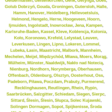
Geldermalsen
Gelsenkirchen
Genk
Getynga
Goes
,
,
,
,
,
Golub Dobrzyń
Gouda
Groningen
Gutersloh
Halle
,
,
,
,
,
Hamm
Hanover
Heidelberg
Hellevoetsluis
,
,
,
,
Helmond
Hengelo
Herne
Hoogeveen
Hoorn
,
,
,
,
,
Ijmuiden
Ingolstadt
Inowrocław
Jena
Kampen
,
,
,
,
,
Karlsruhe-Baden
Kassel
Kleve
Koblencja
Kolonia
,
,
,
,
,
Koło
Koronowo
Krefeld
Lelystad
Leuven
,
,
,
,
,
Leverkusen
Lingen
Lipno
Lokeren
Lommel
,
,
,
,
,
Lubeka
Łasin
Maastricht
Malbork
Mannheim
,
,
,
,
,
Mechelen
Meijel
Międzychód
Mława
Moers
Morąg
,
,
,
,
,
,
Mülheim
Münster
Naaldwijk
Nakło nad Notecią
,
,
,
,
Nienburg
Nordhorn
Norymberga
Oberhausen
,
,
,
,
Offenbach
Oldenburg
Olsztyn
Oosterhout
Oss
,
,
,
,
,
Padeborn
Piława
Poczdam
Prabuty
Purmerend
,
,
,
,
,
Recklinghausen
Reutlingen
Rhein
Rypin
,
,
,
,
Saarbrücken
Salzgitter
Schiedam
Siegen
Sierpc
,
,
,
,
,
Sittard
Ślesin
Ślesin
Słupca
Solec Kujawski
,
,
,
,
,
Solingen Dormagen
Sopot
Spijkenisse
Środa
,
,
,