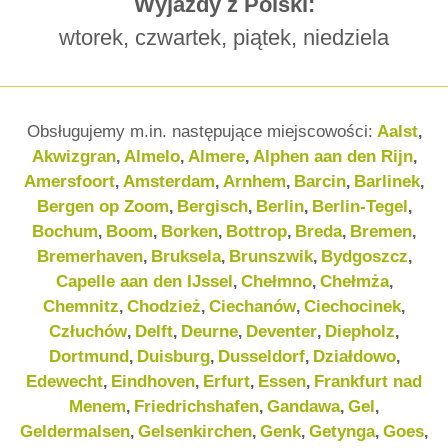
Wyjazdy z Polski:
wtorek, czwartek, piątek, niedziela
Obsługujemy m.in. następujące miejscowości:
Aalst
,
Akwizgran
Almelo
Almere
Alphen aan den Rijn
,
,
,
,
Amersfoort
Amsterdam
Arnhem
Barcin
Barlinek
,
,
,
,
,
Bergen op Zoom
Bergisch
Berlin
Berlin-Tegel
,
,
,
,
Bochum
Boom
Borken
Bottrop
Breda
Bremen
,
,
,
,
,
,
Bremerhaven
Bruksela
Brunszwik
Bydgoszcz
,
,
,
,
Capelle aan den IJssel
Chełmno
Chełmża
,
,
,
Chemnitz
Chodzież
Ciechanów
Ciechocinek
,
,
,
,
Człuchów
Delft
Deurne
Deventer
Diepholz
,
,
,
,
,
Dortmund
Duisburg
Dusseldorf
Działdowo
,
,
,
,
Edewecht
Eindhoven
Erfurt
Essen
Frankfurt nad
,
,
,
,
Menem
Friedrichshafen
Gandawa
Gel
,
,
,
,
Geldermalsen
Gelsenkirchen
Genk
Getynga
Goes
,
,
,
,
,