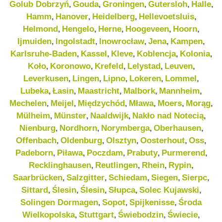
Golub Dobrzyń
Gouda
Groningen
Gutersloh
Halle
,
,
,
,
,
Hamm
Hanover
Heidelberg
Hellevoetsluis
,
,
,
,
Helmond
Hengelo
Herne
Hoogeveen
Hoorn
,
,
,
,
,
Ijmuiden
Ingolstadt
Inowrocław
Jena
Kampen
,
,
,
,
,
Karlsruhe-Baden
Kassel
Kleve
Koblencja
Kolonia
,
,
,
,
,
Koło
Koronowo
Krefeld
Lelystad
Leuven
,
,
,
,
,
Leverkusen
Lingen
Lipno
Lokeren
Lommel
,
,
,
,
,
Lubeka
Łasin
Maastricht
Malbork
Mannheim
,
,
,
,
,
Mechelen
Meijel
Międzychód
Mława
Moers
Morąg
,
,
,
,
,
,
Mülheim
Münster
Naaldwijk
Nakło nad Notecią
,
,
,
,
Nienburg
Nordhorn
Norymberga
Oberhausen
,
,
,
,
Offenbach
Oldenburg
Olsztyn
Oosterhout
Oss
,
,
,
,
,
Padeborn
Piława
Poczdam
Prabuty
Purmerend
,
,
,
,
,
Recklinghausen
Reutlingen
Rhein
Rypin
,
,
,
,
Saarbrücken
Salzgitter
Schiedam
Siegen
Sierpc
,
,
,
,
,
Sittard
Ślesin
Ślesin
Słupca
Solec Kujawski
,
,
,
,
,
Solingen Dormagen
Sopot
Spijkenisse
Środa
,
,
,
Wielkopolska
Stuttgart
Świebodzin
Świecie
,
,
,
,