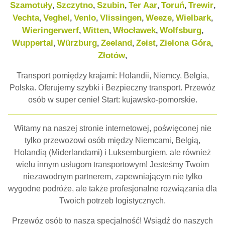
Szamotuły
Szczytno
Szubin
Ter Aar
Toruń
Trewir
,
,
,
,
,
,
Vechta
Veghel
Venlo
Vlissingen
Weeze
Wielbark
,
,
,
,
,
,
Wieringerwerf
Witten
Włocławek
Wolfsburg
,
,
,
,
Wuppertal
Würzburg
Zeeland
Zeist
Zielona Góra
,
,
,
,
,
Złotów
,
Transport pomiędzy krajami: Holandii, Niemcy, Belgia,
Polska. Oferujemy szybki i Bezpieczny transport. Przewóz
osób w super cenie! Start: kujawsko-pomorskie.
Witamy na naszej stronie internetowej, poświęconej nie
tylko przewozowi osób między Niemcami, Belgią,
Holandią (Miderlandami) i Luksemburgiem, ale również
wielu innym usługom transportowym! Jesteśmy Twoim
niezawodnym partnerem, zapewniającym nie tylko
wygodne podróże, ale także profesjonalne rozwiązania dla
Twoich potrzeb logistycznych.
Przewóz osób to nasza specjalność! Wsiądź do naszych